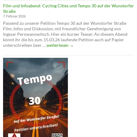
Zeit
Film und Infoabend: Cycling Cities und Tempo 30 auf der Wunstorfer
–
Straße
Die
7. Februar 2026
Verkehrswende
Passend zu unserer Petition Tempo 30 auf der Wunstorfer Straße
ist
Film, Infos und Diskussion, mit freundlicher Genehmigung von
jetzt!
Ingwar Perowanowitsch. Hier ein kurzer Teaser. An diesem Abend
könnt ihr die bis zum 15.03.26 laufende Petition auch auf Papier
Film
unterschreiben (wer …
weiterlesen
→
und
Infoabend:
Cycling
Cities
und
Tempo
30
auf
der
Wunstorfer
Straße