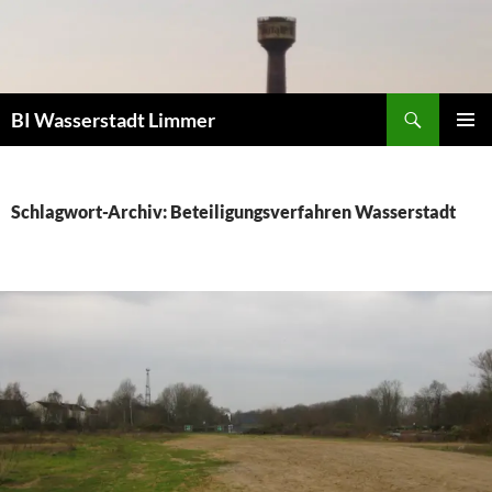
Zum
Inhalt
springen
Suchen
BI Wasserstadt Limmer
PRIMÄR
MENÜ
Schlagwort-Archiv: Beteiligungsverfahren Wasserstadt