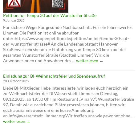
Petition für Tempo 30 auf der Wunstorfer Straße
9. Januar 2026
Für sichere Wege. Für gesunde Nachbarschaft. Für ein lebenswertes
Limmer. Die Petition ist online abrufbar
unter:https://www.openpetition.de/petition/online/tempo-30-auf-
der-wunstorfer-strasse# An die Landeshauptstadt Hannover –
Straßenverkehrsbehörde Einführung von Tempo 30 km/h auf der
gesamten Wunstorfer Straße (Stadtteil Limmer) Wir, die
Petition
Anwohnerinnen und Anwohner des …
weiterlesen
→
für
Tempo
Einladung zur BI-Weihnachtsfeier und Spendenaufruf
30
20. Oktober 2025
auf
Liebe BI-Mitglieder, liebe Interessierte, wir laden euch herzlich ein
der
zurWeihnachtsfeier der BI Wasserstadt Limmeram Dienstag,
Wunstorfer
09.12.2025, ab 19:30 Uhrim Restaurant „Vina 97“, Wunstorfer Straße
Straße
97. Damit wir ausreichend Plätze reservieren können, bitten wir
euch ausnahmsweise um eine kurze Anmeldung
an info@wasserstadt-limmer.orgWir treffen uns wie gewohnt ohne …
Einladung
weiterlesen
→
zur
BI-
Weihnachtsfeier