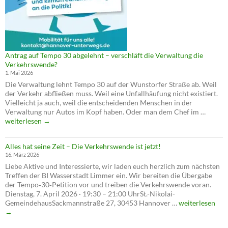
Antrag auf Tempo 30 abgelehnt – verschläft die Verwaltung die
Verkehrswende?
1. Mai 2026
Die Verwaltung lehnt Tempo 30 auf der Wunstorfer Straße ab. Weil
der Verkehr abfließen muss. Weil eine Unfallhäufung nicht existiert.
Vielleicht ja auch, weil die entscheidenden Menschen in der
Antrag
Verwaltung nur Autos im Kopf haben. Oder man dem Chef im …
auf
weiterlesen
→
Tempo
30
Alles hat seine Zeit – Die Verkehrswende ist jetzt!
abgele
16. März 2026
–
Liebe Aktive und Interessierte, wir laden euch herzlich zum nächsten
verschl
Treffen der BI Wasserstadt Limmer ein. Wir bereiten die Übergabe
die
der Tempo‑30‑Petition vor und treiben die Verkehrswende voran.
Verwal
Dienstag, 7. April 2026 · 19:30 – 21:00 UhrSt.-Nikolai-
die
Alles
GemeindehausSackmannstraße 27, 30453 Hannover …
weiterlesen
Verkeh
hat
→
seine