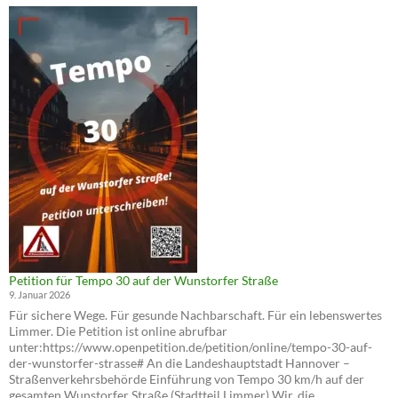
Infoabend:
Cycling
Cities
und
Tempo
30
auf
der
Wunstorfer
Straße
Petition für Tempo 30 auf der Wunstorfer Straße
9. Januar 2026
Für sichere Wege. Für gesunde Nachbarschaft. Für ein lebenswertes
Limmer. Die Petition ist online abrufbar
unter:https://www.openpetition.de/petition/online/tempo-30-auf-
der-wunstorfer-strasse# An die Landeshauptstadt Hannover –
Straßenverkehrsbehörde Einführung von Tempo 30 km/h auf der
gesamten Wunstorfer Straße (Stadtteil Limmer) Wir, die