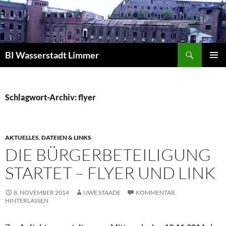
Zum
Inhalt
springen
Suchen
BI Wasserstadt Limmer
PRIMÄR
MENÜ
Schlagwort-Archiv: flyer
AKTUELLES
,
DATEIEN & LINKS
DIE BÜRGERBETEILIGUNG
STARTET – FLYER UND LINK
8. NOVEMBER 2014
UWE STAADE
KOMMENTAR
HINTERLASSEN