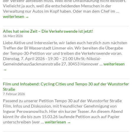
der Verkehr abfließen muss. Weil eine Unfallhäufung nicht existiert.
Vielleicht ja auch, weil die entscheidenden Menschen in der
Antrag
Verwaltung nur Autos im Kopf haben. Oder man dem Chef im …
auf
weiterlesen
→
Tempo
30
Alles hat seine Zeit – Die Verkehrswende ist jetzt!
abgele
16. März 2026
–
Liebe Aktive und Interessierte, wir laden euch herzlich zum nächsten
verschl
Treffen der BI Wasserstadt Limmer ein. Wir bereiten die Übergabe
die
der Tempo‑30‑Petition vor und treiben die Verkehrswende voran.
Verwal
Dienstag, 7. April 2026 · 19:30 – 21:00 UhrSt.-Nikolai-
die
Alles
GemeindehausSackmannstraße 27, 30453 Hannover …
weiterlesen
Verkeh
hat
→
seine
Zeit
Film und Infoabend: Cycling Cities und Tempo 30 auf der Wunstorfer
–
Straße
Die
7. Februar 2026
Verkehrswende
Passend zu unserer Petition Tempo 30 auf der Wunstorfer Straße
ist
Film, Infos und Diskussion, mit freundlicher Genehmigung von
jetzt!
Ingwar Perowanowitsch. Hier ein kurzer Teaser. An diesem Abend
könnt ihr die bis zum 15.03.26 laufende Petition auch auf Papier
Film
unterschreiben (wer …
weiterlesen
→
und