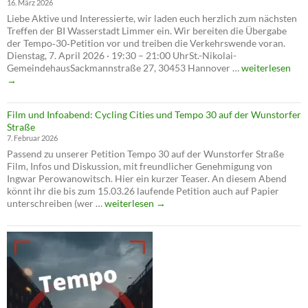
16. März 2026
–
Liebe Aktive und Interessierte, wir laden euch herzlich zum nächsten
verschl
Treffen der BI Wasserstadt Limmer ein. Wir bereiten die Übergabe
die
der Tempo‑30‑Petition vor und treiben die Verkehrswende voran.
Verwal
Dienstag, 7. April 2026 · 19:30 – 21:00 UhrSt.-Nikolai-
die
Alles
GemeindehausSackmannstraße 27, 30453 Hannover …
weiterlesen
Verkeh
hat
→
seine
Zeit
Film und Infoabend: Cycling Cities und Tempo 30 auf der Wunstorfer
–
Straße
Die
7. Februar 2026
Verkehrswende
Passend zu unserer Petition Tempo 30 auf der Wunstorfer Straße
ist
Film, Infos und Diskussion, mit freundlicher Genehmigung von
jetzt!
Ingwar Perowanowitsch. Hier ein kurzer Teaser. An diesem Abend
könnt ihr die bis zum 15.03.26 laufende Petition auch auf Papier
Film
unterschreiben (wer …
weiterlesen
→
und
Infoabend:
Cycling
Cities
und
Tempo
30
auf