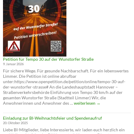
der
Wunstorfer
Straße
Petition für Tempo 30 auf der Wunstorfer Straße
9. Januar 2026
Für sichere Wege. Für gesunde Nachbarschaft. Für ein lebenswertes
Limmer. Die Petition ist online abrufbar
unter:https://www.openpetition.de/petition/online/tempo-30-auf-
der-wunstorfer-strasse# An die Landeshauptstadt Hannover –
Straßenverkehrsbehörde Einführung von Tempo 30 km/h auf der
gesamten Wunstorfer Straße (Stadtteil Limmer) Wir, die
Petition
Anwohnerinnen und Anwohner des …
weiterlesen
→
für
Tempo
Einladung zur BI-Weihnachtsfeier und Spendenaufruf
30
20. Oktober 2025
auf
Liebe BI-Mitglieder, liebe Interessierte, wir laden euch herzlich ein
der