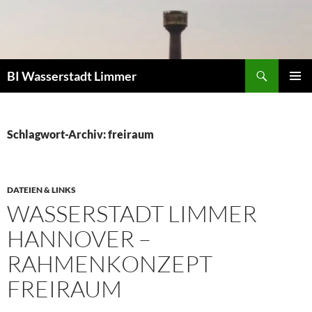
Zum
Inhalt
springen
Suchen
BI Wasserstadt Limmer
PRIMÄR
MENÜ
Schlagwort-Archiv: freiraum
DATEIEN & LINKS
WASSERSTADT LIMMER
HANNOVER –
RAHMENKONZEPT
FREIRAUM