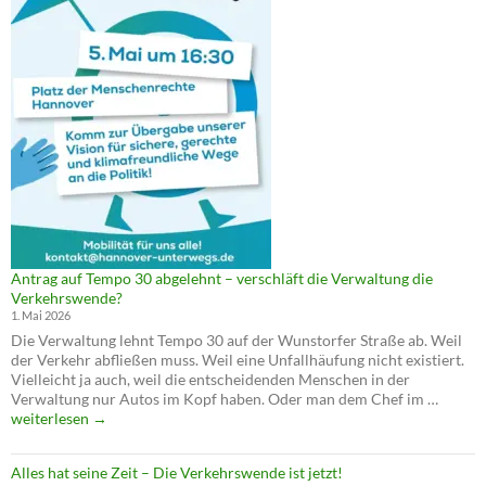
Antrag auf Tempo 30 abgelehnt – verschläft die Verwaltung die
Verkehrswende?
1. Mai 2026
Die Verwaltung lehnt Tempo 30 auf der Wunstorfer Straße ab. Weil
der Verkehr abfließen muss. Weil eine Unfallhäufung nicht existiert.
Vielleicht ja auch, weil die entscheidenden Menschen in der
Antrag
Verwaltung nur Autos im Kopf haben. Oder man dem Chef im …
auf
weiterlesen
→
Tempo
30
Alles hat seine Zeit – Die Verkehrswende ist jetzt!
abgele