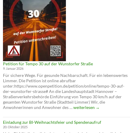
auf
der
Wunstorfer
Straße
Petition für Tempo 30 auf der Wunstorfer Straße
9. Januar 2026
Für sichere Wege. Für gesunde Nachbarschaft. Für ein lebenswertes
Limmer. Die Petition ist online abrufbar
unter:https://www.openpetition.de/petition/online/tempo-30-auf-
der-wunstorfer-strasse# An die Landeshauptstadt Hannover –
Straßenverkehrsbehörde Einführung von Tempo 30 km/h auf der
gesamten Wunstorfer Straße (Stadtteil Limmer) Wir, die
Petition
Anwohnerinnen und Anwohner des …
weiterlesen
→
für
Tempo
Einladung zur BI-Weihnachtsfeier und Spendenaufruf
30
20. Oktober 2025
auf