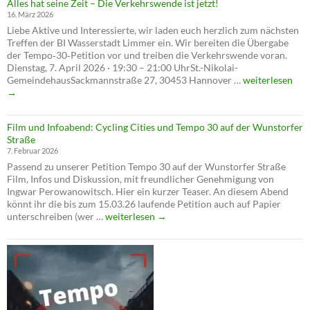
Alles hat seine Zeit – Die Verkehrswende ist jetzt!
abgele
16. März 2026
–
Liebe Aktive und Interessierte, wir laden euch herzlich zum nächsten
verschl
Treffen der BI Wasserstadt Limmer ein. Wir bereiten die Übergabe
die
der Tempo‑30‑Petition vor und treiben die Verkehrswende voran.
Verwal
Dienstag, 7. April 2026 · 19:30 – 21:00 UhrSt.-Nikolai-
die
Alles
GemeindehausSackmannstraße 27, 30453 Hannover …
weiterlesen
Verkeh
hat
→
seine
Zeit
Film und Infoabend: Cycling Cities und Tempo 30 auf der Wunstorfer
–
Straße
Die
7. Februar 2026
Verkehrswende
Passend zu unserer Petition Tempo 30 auf der Wunstorfer Straße
ist
Film, Infos und Diskussion, mit freundlicher Genehmigung von
jetzt!
Ingwar Perowanowitsch. Hier ein kurzer Teaser. An diesem Abend
könnt ihr die bis zum 15.03.26 laufende Petition auch auf Papier
Film
unterschreiben (wer …
weiterlesen
→
und
Infoabend:
Cycling
Cities
und
Tempo
30