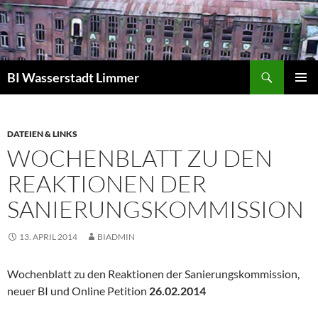
Zum
Inhalt
springen
Suchen
BI Wasserstadt Limmer
PRIMÄR
MENÜ
DATEIEN & LINKS
WOCHENBLATT ZU DEN
REAKTIONEN DER
SANIERUNGSKOMMISSION
13. APRIL 2014
BIADMIN
Wochenblatt zu den Reaktionen der Sanierungskommission,
neuer BI und Online Petition
26.02.2014