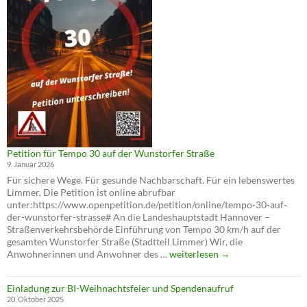
auf
der
Wunstorfer
Straße
Petition für Tempo 30 auf der Wunstorfer Straße
9. Januar 2026
Für sichere Wege. Für gesunde Nachbarschaft. Für ein lebenswertes
Limmer. Die Petition ist online abrufbar
unter:https://www.openpetition.de/petition/online/tempo-30-auf-
der-wunstorfer-strasse# An die Landeshauptstadt Hannover –
Straßenverkehrsbehörde Einführung von Tempo 30 km/h auf der
gesamten Wunstorfer Straße (Stadtteil Limmer) Wir, die
Petition
Anwohnerinnen und Anwohner des …
weiterlesen
→
für
Tempo
Einladung zur BI-Weihnachtsfeier und Spendenaufruf
30
20. Oktober 2025
auf