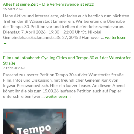
Alles hat seine Zeit – Die Verkehrswende ist jetzt!
abgele
16. März 2026
–
Liebe Aktive und Interessierte, wir laden euch herzlich zum nächsten
verschl
Treffen der BI Wasserstadt Limmer ein. Wir bereiten die Übergabe
die
der Tempo‑30‑Petition vor und treiben die Verkehrswende voran.
Verwal
Dienstag, 7. April 2026 · 19:30 – 21:00 UhrSt.-Nikolai-
die
Alles
GemeindehausSackmannstraße 27, 30453 Hannover …
weiterlesen
Verkeh
hat
→
seine
Zeit
Film und Infoabend: Cycling Cities und Tempo 30 auf der Wunstorfer
–
Straße
Die
7. Februar 2026
Verkehrswende
Passend zu unserer Petition Tempo 30 auf der Wunstorfer Straße
ist
Film, Infos und Diskussion, mit freundlicher Genehmigung von
jetzt!
Ingwar Perowanowitsch. Hier ein kurzer Teaser. An diesem Abend
könnt ihr die bis zum 15.03.26 laufende Petition auch auf Papier
Film
unterschreiben (wer …
weiterlesen
→
und
Infoabend:
Cycling
Cities
und
Tempo
30