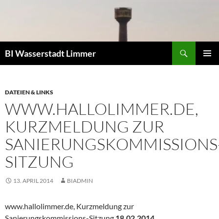
Zum
Inhalt
springen
Suchen
BI Wasserstadt Limmer
PRIMÄR
MENÜ
DATEIEN & LINKS
WWW.HALLOLIMMER.DE,
KURZMELDUNG ZUR
SANIERUNGSKOMMISSIONS
SITZUNG
13. APRIL 2014
BIADMIN
www.hallolimmer.de, Kurzmeldung zur
Sanierungskommissions-Sitzung
18.02.2014