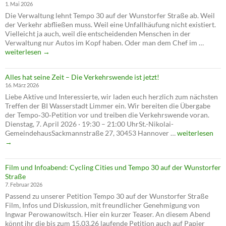
1. Mai 2026
Die Verwaltung lehnt Tempo 30 auf der Wunstorfer Straße ab. Weil
der Verkehr abfließen muss. Weil eine Unfallhäufung nicht existiert.
Vielleicht ja auch, weil die entscheidenden Menschen in der
Antrag
Verwaltung nur Autos im Kopf haben. Oder man dem Chef im …
auf
weiterlesen
→
Tempo
30
Alles hat seine Zeit – Die Verkehrswende ist jetzt!
abgele
16. März 2026
–
Liebe Aktive und Interessierte, wir laden euch herzlich zum nächsten
verschl
Treffen der BI Wasserstadt Limmer ein. Wir bereiten die Übergabe
die
der Tempo‑30‑Petition vor und treiben die Verkehrswende voran.
Verwal
Dienstag, 7. April 2026 · 19:30 – 21:00 UhrSt.-Nikolai-
die
Alles
GemeindehausSackmannstraße 27, 30453 Hannover …
weiterlesen
Verkeh
hat
→
seine
Zeit
Film und Infoabend: Cycling Cities und Tempo 30 auf der Wunstorfer
–
Straße
Die
7. Februar 2026
Verkehrswende
Passend zu unserer Petition Tempo 30 auf der Wunstorfer Straße
ist
Film, Infos und Diskussion, mit freundlicher Genehmigung von
jetzt!
Ingwar Perowanowitsch. Hier ein kurzer Teaser. An diesem Abend
könnt ihr die bis zum 15.03.26 laufende Petition auch auf Papier