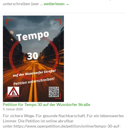
Film
unterschreiben (wer …
weiterlesen
→
und
Infoabend:
Cycling
Cities
und
Tempo
30
auf
der
Wunstorfer
Straße
Petition für Tempo 30 auf der Wunstorfer Straße
9. Januar 2026
Für sichere Wege. Für gesunde Nachbarschaft. Für ein lebenswertes
Limmer. Die Petition ist online abrufbar
unter:https://www.openpetition.de/petition/online/tempo-30-auf-