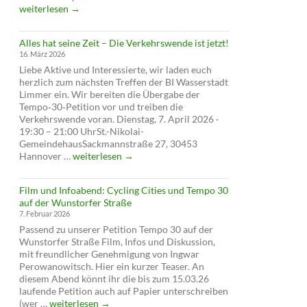
auf
weiterlesen
→
Tempo
30
Alles hat seine Zeit – Die Verkehrswende ist jetzt!
abgelehnt
16. März 2026
–
Liebe Aktive und Interessierte, wir laden euch
verschläft
herzlich zum nächsten Treffen der BI Wasserstadt
die
Limmer ein. Wir bereiten die Übergabe der
Verwaltung
Tempo‑30‑Petition vor und treiben die
die
Verkehrswende voran. Dienstag, 7. April 2026 ·
Verkehrswende?
19:30 – 21:00 UhrSt.-Nikolai-
GemeindehausSackmannstraße 27, 30453
Alles
Hannover …
weiterlesen
→
hat
seine
Film und Infoabend: Cycling Cities und Tempo 30
Zeit
auf der Wunstorfer Straße
–
7. Februar 2026
Die
Passend zu unserer Petition Tempo 30 auf der
Verkehrswende
Wunstorfer Straße Film, Infos und Diskussion,
ist
mit freundlicher Genehmigung von Ingwar
jetzt!
Perowanowitsch. Hier ein kurzer Teaser. An
diesem Abend könnt ihr die bis zum 15.03.26
laufende Petition auch auf Papier unterschreiben
Film
(wer …
weiterlesen
→