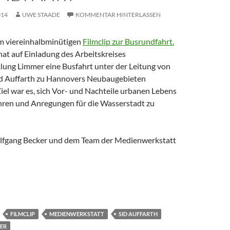
014
UWE STAADE
KOMMENTAR HINTERLASSEN
um viereinhalbminütigen
Filmclip zur Busrundfahrt.
at auf Einladung des Arbeitskreises
klung Limmer eine Busfahrt unter der Leitung von
id Auffarth zu Hannovers Neubaugebieten
iel war es, sich Vor- und Nachteile urbanen Lebens
hren und Anregungen für die Wasserstadt zu
lfgang Becker und dem Team der Medienwerkstatt
FILMCLIP
MEDIENWERKSTATT
SID AUFFARTH
ER