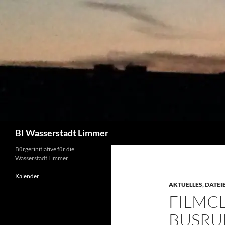
Zum
Inhalt
springen
Suchen
BI Wasserstadt Limmer
Bürgerinitiative für die
Wasserstadt Limmer
Kalender
AKTUELLES
,
DATEIE
FILMCL
BUSRU