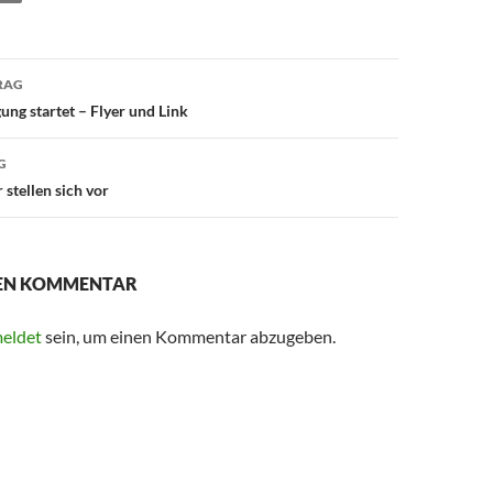
avigation
RAG
ung startet – Flyer und Link
G
stellen sich vor
NEN KOMMENTAR
eldet
sein, um einen Kommentar abzugeben.