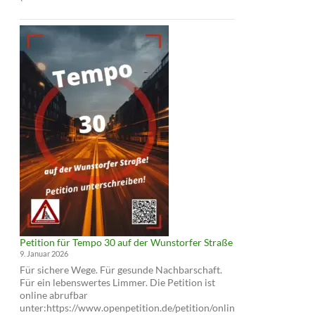
und
Infoabend:
Cycling
Cities
und
Tempo
30
auf
der
Wunstorfer
Straße
Petition für Tempo 30 auf der Wunstorfer Straße
9. Januar 2026
Für sichere Wege. Für gesunde Nachbarschaft.
Für ein lebenswertes Limmer. Die Petition ist
online abrufbar
unter:https://www.openpetition.de/petition/onlin