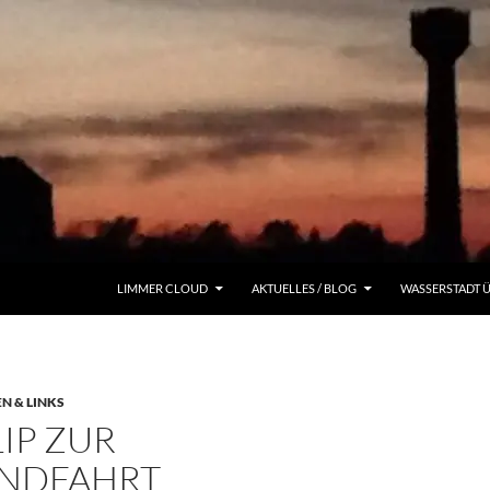
LIMMER CLOUD
AKTUELLES / BLOG
WASSERSTADT 
N & LINKS
IP ZUR
NDFAHRT