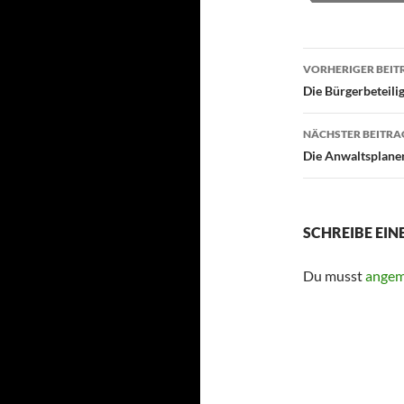
Beitragsn
VORHERIGER BEIT
Die Bürgerbeteilig
NÄCHSTER BEITRA
Die Anwaltsplaner 
SCHREIBE EI
Du musst
angem