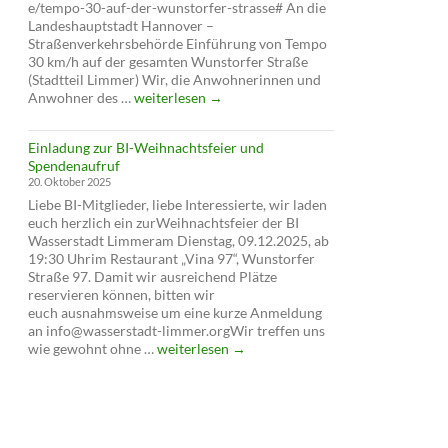
e/tempo-30-auf-der-wunstorfer-strasse# An die
Landeshauptstadt Hannover –
Straßenverkehrsbehörde Einführung von Tempo
30 km/h auf der gesamten Wunstorfer Straße
(Stadtteil Limmer) Wir, die Anwohnerinnen und
Petition
Anwohner des …
weiterlesen
→
für
Tempo
Einladung zur BI-Weihnachtsfeier und
30
Spendenaufruf
auf
20. Oktober 2025
der
Liebe BI-Mitglieder, liebe Interessierte, wir laden
Wunstorfer
euch herzlich ein zurWeihnachtsfeier der BI
Straße
Wasserstadt Limmeram Dienstag, 09.12.2025, ab
19:30 Uhrim Restaurant „Vina 97“, Wunstorfer
Straße 97. Damit wir ausreichend Plätze
reservieren können, bitten wir
euch ausnahmsweise um eine kurze Anmeldung
an info@wasserstadt-limmer.orgWir treffen uns
Einladung
wie gewohnt ohne …
weiterlesen
→
zur
BI-
Weihnachtsfeier
und
Spendenaufruf