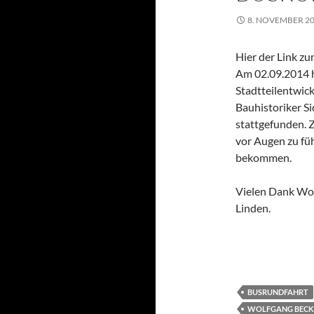
8. NOVEMBER 2
Hier der Link z
Am 02.09.2014 h
Stadtteilentwic
Bauhistoriker S
stattgefunden. Z
vor Augen zu fü
bekommen.
Vielen Dank Wo
Linden.
BUSRUNDFAHRT
WOLFGANG BECK