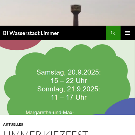
Zum
Inhalt
springen
Suchen
BI Wasserstadt Limmer
PRIMÄR
MENÜ
AKTUELLES
LIMMER KIEZFEST,