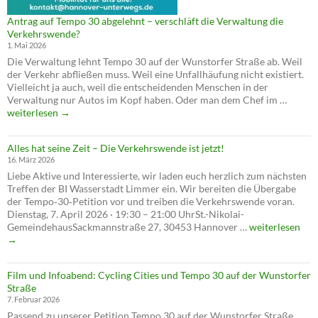
Antrag auf Tempo 30 abgelehnt – verschläft die Verwaltung die
Verkehrswende?
1. Mai 2026
Die Verwaltung lehnt Tempo 30 auf der Wunstorfer Straße ab. Weil
der Verkehr abfließen muss. Weil eine Unfallhäufung nicht existiert.
Vielleicht ja auch, weil die entscheidenden Menschen in der
Antrag
Verwaltung nur Autos im Kopf haben. Oder man dem Chef im …
auf
weiterlesen
→
Tempo
30
Alles hat seine Zeit – Die Verkehrswende ist jetzt!
abgele
16. März 2026
–
Liebe Aktive und Interessierte, wir laden euch herzlich zum nächsten
verschl
Treffen der BI Wasserstadt Limmer ein. Wir bereiten die Übergabe
die
der Tempo‑30‑Petition vor und treiben die Verkehrswende voran.
Verwal
Dienstag, 7. April 2026 · 19:30 – 21:00 UhrSt.-Nikolai-
die
Alles
GemeindehausSackmannstraße 27, 30453 Hannover …
weiterlesen
Verkeh
hat
→
seine
Zeit
Film und Infoabend: Cycling Cities und Tempo 30 auf der Wunstorfer
–
Straße
Die
7. Februar 2026
Verkehrswende
Passend zu unserer Petition Tempo 30 auf der Wunstorfer Straße
ist