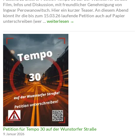
Film, Infos und Diskussion, mit freundlicher Genehmigung von
jetzt!
Ingwar Perowanowitsch. Hier ein kurzer Teaser. An diesem Abend
könnt ihr die bis zum 15.03.26 laufende Petition auch auf Papier
Film
unterschreiben (wer …
weiterlesen
→
und
Infoabend:
Cycling
Cities
und
Tempo
30
auf
der
Wunstorfer
Straße
Petition für Tempo 30 auf der Wunstorfer Straße
9. Januar 2026