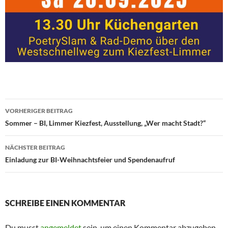
Beitragsnavigation
VORHERIGER BEITRAG
Sommer – BI, Limmer Kiezfest, Ausstellung, „Wer macht Stadt?“
NÄCHSTER BEITRAG
Einladung zur BI-Weihnachtsfeier und Spendenaufruf
SCHREIBE EINEN KOMMENTAR
Du musst
angemeldet
sein, um einen Kommentar abzugeben.