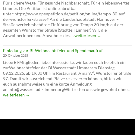
Für sichere Wege. Für gesunde Nachbarschaft. Für ein lebenswertes
Limmer. Die Petition ist online abrufbar
unter:https://www.openpetition.de/petition/online/tempo-30-auf-
der-wunstorfer-strasse# An die Landeshauptstadt Hannover –
Straßenverkehrsbehörde Einführung von Tempo 30 km/h auf der
gesamten Wunstorfer Straße (Stadtteil Limmer) Wir, die
Petition
Anwohnerinnen und Anwohner des …
weiterlesen
→
für
Tempo
Einladung zur BI-Weihnachtsfeier und Spendenaufruf
30
20. Oktober 2025
auf
Liebe BI-Mitglieder, liebe Interessierte, wir laden euch herzlich ein
der
zurWeihnachtsfeier der BI Wasserstadt Limmeram Dienstag,
Wunstorfer
09.12.2025, ab 19:30 Uhrim Restaurant „Vina 97“, Wunstorfer Straße
Straße
97. Damit wir ausreichend Plätze reservieren können, bitten wir
euch ausnahmsweise um eine kurze Anmeldung
an info@wasserstadt-limmer.orgWir treffen uns wie gewohnt ohne …
Einladung
weiterlesen
→
zur
BI-
Weihnachtsfeier
und
Spendenaufruf