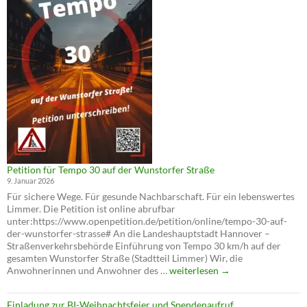
Tempo
30
auf
der
Wunstorfer
Straße
Petition für Tempo 30 auf der Wunstorfer Straße
9. Januar 2026
Für sichere Wege. Für gesunde Nachbarschaft. Für ein lebenswertes
Limmer. Die Petition ist online abrufbar
unter:https://www.openpetition.de/petition/online/tempo-30-auf-
der-wunstorfer-strasse# An die Landeshauptstadt Hannover –
Straßenverkehrsbehörde Einführung von Tempo 30 km/h auf der
gesamten Wunstorfer Straße (Stadtteil Limmer) Wir, die
Petition
Anwohnerinnen und Anwohner des …
weiterlesen
→
für
Tempo
Einladung zur BI-Weihnachtsfeier und Spendenaufruf
30