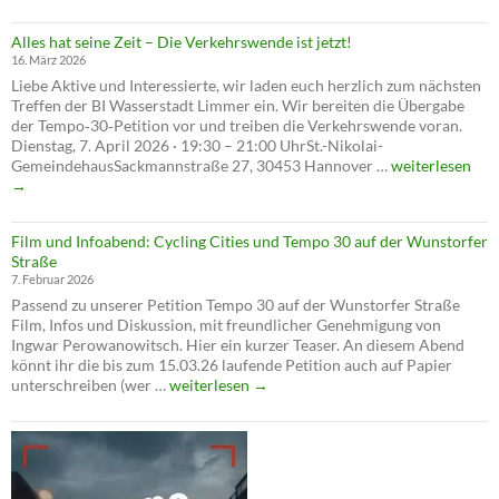
Tempo
30
Alles hat seine Zeit – Die Verkehrswende ist jetzt!
abgele
16. März 2026
–
Liebe Aktive und Interessierte, wir laden euch herzlich zum nächsten
verschl
Treffen der BI Wasserstadt Limmer ein. Wir bereiten die Übergabe
die
der Tempo‑30‑Petition vor und treiben die Verkehrswende voran.
Verwal
Dienstag, 7. April 2026 · 19:30 – 21:00 UhrSt.-Nikolai-
die
Alles
GemeindehausSackmannstraße 27, 30453 Hannover …
weiterlesen
Verkeh
hat
→
seine
Zeit
Film und Infoabend: Cycling Cities und Tempo 30 auf der Wunstorfer
–
Straße
Die
7. Februar 2026
Verkehrswende
Passend zu unserer Petition Tempo 30 auf der Wunstorfer Straße
ist
Film, Infos und Diskussion, mit freundlicher Genehmigung von
jetzt!
Ingwar Perowanowitsch. Hier ein kurzer Teaser. An diesem Abend
könnt ihr die bis zum 15.03.26 laufende Petition auch auf Papier
Film
unterschreiben (wer …
weiterlesen
→
und
Infoabend:
Cycling
Cities
und