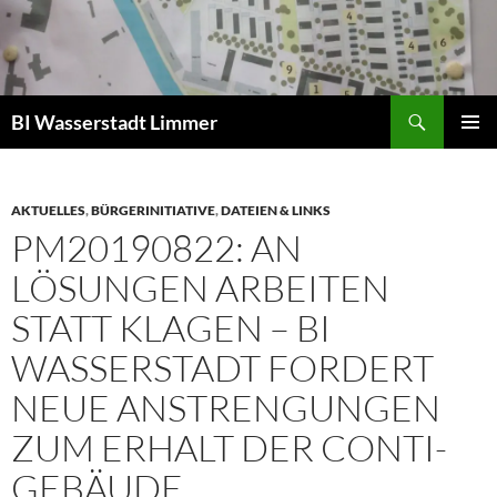
Zum
Inhalt
springen
Suchen
BI Wasserstadt Limmer
PRIMÄR
MENÜ
AKTUELLES
,
BÜRGERINITIATIVE
,
DATEIEN & LINKS
PM20190822: AN
LÖSUNGEN ARBEITEN
STATT KLAGEN – BI
WASSERSTADT FORDERT
NEUE ANSTRENGUNGEN
ZUM ERHALT DER CONTI-
GEBÄUDE