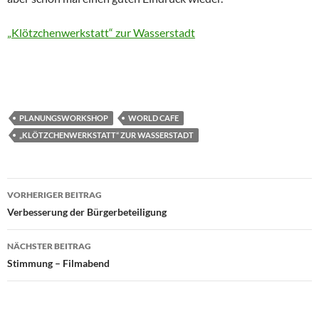
„Klötzchenwerkstatt“ zur Wasserstadt
PLANUNGSWORKSHOP
WORLD CAFE
„KLÖTZCHENWERKSTATT“ ZUR WASSERSTADT
Beitragsnavigation
VORHERIGER BEITRAG
Verbesserung der Bürgerbeteiligung
NÄCHSTER BEITRAG
Stimmung – Filmabend