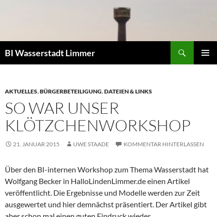
Zum
Inhalt
springen
Suchen
BI Wasserstadt Limmer
PRIMÄR
MENÜ
AKTUELLES
,
BÜRGERBETEILIGUNG
,
DATEIEN & LINKS
SO WAR UNSER
KLÖTZCHENWORKSHOP
21. JANUAR 2015
UWE STAADE
KOMMENTAR HINTERLASSEN
Über den BI-internen Workshop zum Thema Wasserstadt hat
Wolfgang Becker in HalloLindenLimmer.de einen Artikel
veröffentlicht. Die Ergebnisse und Modelle werden zur Zeit
ausgewertet und hier demnächst präsentiert. Der Artikel gibt
aber schon mal einen guten Eindruck wieder.