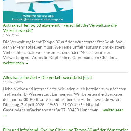
Antrag auf Tempo 30 abgelehnt – verschläft die Verwaltung die
Verkehrswende?
1. Mai 2026
Die Verwaltung lehnt Tempo 30 auf der Wunstorfer Straße ab. Weil
der Verkehr abfließen muss. Weil eine Unfallhäufung nicht existiert.
Vielleicht ja auch, weil die entscheidenden Menschen in der
Antrag
Verwaltung nur Autos im Kopf haben. Oder man dem Chef im …
auf
weiterlesen
→
Tempo
30
Alles hat seine Zeit – Die Verkehrswende ist jetzt!
abgele
16. März 2026
–
Liebe Aktive und Interessierte, wir laden euch herzlich zum nächsten
verschl
Treffen der BI Wasserstadt Limmer ein. Wir bereiten die Übergabe
die
der Tempo‑30‑Petition vor und treiben die Verkehrswende voran.
Verwal
Dienstag, 7. April 2026 · 19:30 – 21:00 UhrSt.-Nikolai-
die
Alles
GemeindehausSackmannstraße 27, 30453 Hannover …
weiterlesen
Verkeh
hat
→
seine
Zeit
Film und Infoabend: Cycling Cities und Tempo 30 auf der Wunstorfer
–