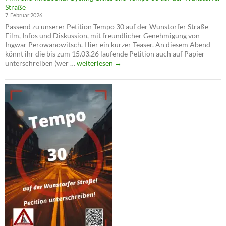
Straße
Die
7. Februar 2026
Verkehrswende
Passend zu unserer Petition Tempo 30 auf der Wunstorfer Straße
ist
Film, Infos und Diskussion, mit freundlicher Genehmigung von
jetzt!
Ingwar Perowanowitsch. Hier ein kurzer Teaser. An diesem Abend
könnt ihr die bis zum 15.03.26 laufende Petition auch auf Papier
Film
unterschreiben (wer …
weiterlesen
→
und
Infoabend:
Cycling
Cities
und
Tempo
30
auf
der
Wunstorfer
Straße