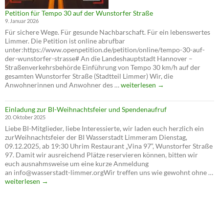
Petition für Tempo 30 auf der Wunstorfer Straße
9. Januar 2026
Für sichere Wege. Für gesunde Nachbarschaft. Für ein lebenswertes
Limmer. Die Petition ist online abrufbar
unter:https://www.openpetition.de/petition/online/tempo-30-auf-
der-wunstorfer-strasse# An die Landeshauptstadt Hannover –
Straßenverkehrsbehörde Einführung von Tempo 30 km/h auf der
gesamten Wunstorfer Straße (Stadtteil Limmer) Wir, die
Petition
Anwohnerinnen und Anwohner des …
weiterlesen
→
für
Tempo
Einladung zur BI-Weihnachtsfeier und Spendenaufruf
30
20. Oktober 2025
auf
Liebe BI-Mitglieder, liebe Interessierte, wir laden euch herzlich ein
der
zurWeihnachtsfeier der BI Wasserstadt Limmeram Dienstag,
Wunstorfer
09.12.2025, ab 19:30 Uhrim Restaurant „Vina 97“, Wunstorfer Straße
Straße
97. Damit wir ausreichend Plätze reservieren können, bitten wir
euch ausnahmsweise um eine kurze Anmeldung
an info@wasserstadt-limmer.orgWir treffen uns wie gewohnt ohne …
Einladung
weiterlesen
→
zur
BI-
Weihnachtsfeier
und