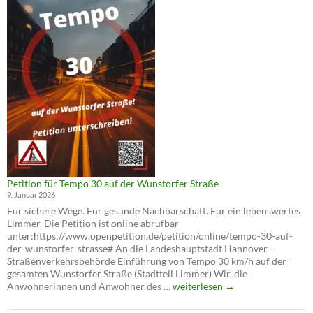
und
Tempo
30
auf
der
Wunstorfer
Straße
Petition für Tempo 30 auf der Wunstorfer Straße
9. Januar 2026
Für sichere Wege. Für gesunde Nachbarschaft. Für ein lebenswertes
Limmer. Die Petition ist online abrufbar
unter:https://www.openpetition.de/petition/online/tempo-30-auf-
der-wunstorfer-strasse# An die Landeshauptstadt Hannover –
Straßenverkehrsbehörde Einführung von Tempo 30 km/h auf der
gesamten Wunstorfer Straße (Stadtteil Limmer) Wir, die
Petition
Anwohnerinnen und Anwohner des …
weiterlesen
→
für
Tempo