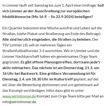
In Limmer läuft seit Samstag bis zum 1. April eine Umfrage:
Soll
sich
Limmer an der Ausschreibung zur
europäischen
Mobilitätswoche (Mo 16.9. – So 22.9.2024)
beteiligen
?
Ein Quartier bekommt eine Woche autofrei und Leben auf die
Straßen, (siehe Plakat und Straßenzug am Ende des Beitrags).
Alle sind herzlich eingeladen, die Straßen zu beleben.
Der
TSV Limmer z.B. will an mehreren Tagen ein
Straßenfußballturnier 3:3 ausrichten. Wir in Limmer und die
Limmer Nachbarschaft haben ein gemeinsames Orga-Team
gegründet.
Es gibt offene Planungstreffen, dort kann jede*r
aktiv mitmachen. Das nächste ist am Donnerstag, 21.3. um
16 Uhr bei Backwerk. Eine größere Versammlung ist für
Dienstag, 2.4. um 18.30 Uhr im Kulturtreff
geplant, auf der
wir über die Bewerbung abstimmen und uns gemeinsam auf
das Konzept verständigen. Infos dazu gibt es unter
www.wirinlimmer.de
Kontakt zum Orga-Team bitte per Mail an
info@wirinlimmer.de.