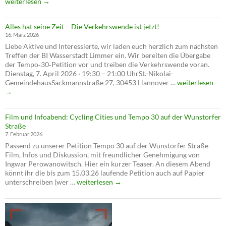
auf
weiterlesen
→
Tempo
30
Alles hat seine Zeit – Die Verkehrswende ist jetzt!
abgele
16. März 2026
–
Liebe Aktive und Interessierte, wir laden euch herzlich zum nächsten
verschl
Treffen der BI Wasserstadt Limmer ein. Wir bereiten die Übergabe
die
der Tempo‑30‑Petition vor und treiben die Verkehrswende voran.
Verwal
Dienstag, 7. April 2026 · 19:30 – 21:00 UhrSt.-Nikolai-
die
Alles
GemeindehausSackmannstraße 27, 30453 Hannover …
weiterlesen
Verkeh
hat
→
seine
Zeit
Film und Infoabend: Cycling Cities und Tempo 30 auf der Wunstorfer
–
Straße
Die
7. Februar 2026
Verkehrswende
Passend zu unserer Petition Tempo 30 auf der Wunstorfer Straße
ist
Film, Infos und Diskussion, mit freundlicher Genehmigung von
jetzt!
Ingwar Perowanowitsch. Hier ein kurzer Teaser. An diesem Abend
könnt ihr die bis zum 15.03.26 laufende Petition auch auf Papier
Film
unterschreiben (wer …
weiterlesen
→
und
Infoabend:
Cycling
Cities