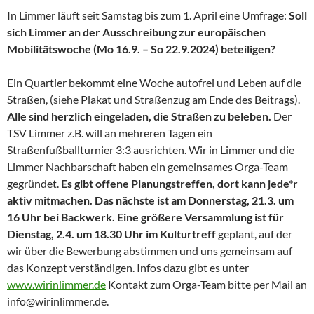
In Limmer läuft seit Samstag bis zum 1. April eine Umfrage:
Soll
sich
Limmer an der Ausschreibung zur
europäischen
Mobilitätswoche (Mo 16.9. – So 22.9.2024)
beteiligen
?
Ein Quartier bekommt eine Woche autofrei und Leben auf die
Straßen, (siehe Plakat und Straßenzug am Ende des Beitrags).
Alle sind herzlich eingeladen, die Straßen zu beleben.
Der
TSV Limmer z.B. will an mehreren Tagen ein
Straßenfußballturnier 3:3 ausrichten. Wir in Limmer und die
Limmer Nachbarschaft haben ein gemeinsames Orga-Team
gegründet.
Es gibt offene Planungstreffen, dort kann jede*r
aktiv mitmachen. Das nächste ist am Donnerstag, 21.3. um
16 Uhr bei Backwerk. Eine größere Versammlung ist für
Dienstag, 2.4. um 18.30 Uhr im Kulturtreff
geplant, auf der
wir über die Bewerbung abstimmen und uns gemeinsam auf
das Konzept verständigen. Infos dazu gibt es unter
www.wirinlimmer.de
Kontakt zum Orga-Team bitte per Mail an
info@wirinlimmer.de.