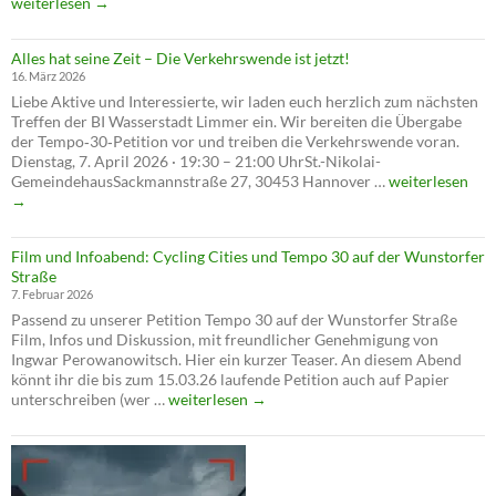
auf
weiterlesen
→
Tempo
30
Alles hat seine Zeit – Die Verkehrswende ist jetzt!
abgele
16. März 2026
–
Liebe Aktive und Interessierte, wir laden euch herzlich zum nächsten
verschl
Treffen der BI Wasserstadt Limmer ein. Wir bereiten die Übergabe
die
der Tempo‑30‑Petition vor und treiben die Verkehrswende voran.
Verwal
Dienstag, 7. April 2026 · 19:30 – 21:00 UhrSt.-Nikolai-
die
Alles
GemeindehausSackmannstraße 27, 30453 Hannover …
weiterlesen
Verkeh
hat
→
seine
Zeit
Film und Infoabend: Cycling Cities und Tempo 30 auf der Wunstorfer
–
Straße
Die
7. Februar 2026
Verkehrswende
Passend zu unserer Petition Tempo 30 auf der Wunstorfer Straße
ist
Film, Infos und Diskussion, mit freundlicher Genehmigung von
jetzt!
Ingwar Perowanowitsch. Hier ein kurzer Teaser. An diesem Abend
könnt ihr die bis zum 15.03.26 laufende Petition auch auf Papier
Film
unterschreiben (wer …
weiterlesen
→
und
Infoabend:
Cycling
Cities