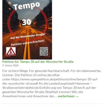
und
Tempo
30
auf
der
Wunstorfer
Straße
Petition für Tempo 30 auf der Wunstorfer Straße
9. Januar 2026
Für sichere Wege. Für gesunde Nachbarschaft. Für ein lebenswertes
Limmer. Die Petition ist online abrufbar
unter:https://www.openpetition.de/petition/online/tempo-30-auf-
der-wunstorfer-strasse# An die Landeshauptstadt Hannover –
Straßenverkehrsbehörde Einführung von Tempo 30 km/h auf der
gesamten Wunstorfer Straße (Stadtteil Limmer) Wir, die
Petition
Anwohnerinnen und Anwohner des …
weiterlesen
→
für
Tempo