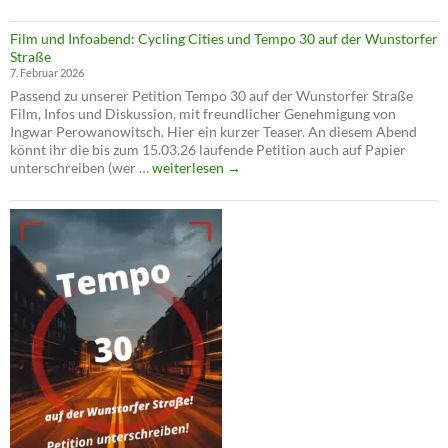
seine
Zeit
Film und Infoabend: Cycling Cities und Tempo 30 auf der Wunstorfer
–
Straße
Die
7. Februar 2026
Verkehrswende
Passend zu unserer Petition Tempo 30 auf der Wunstorfer Straße
ist
Film, Infos und Diskussion, mit freundlicher Genehmigung von
jetzt!
Ingwar Perowanowitsch. Hier ein kurzer Teaser. An diesem Abend
könnt ihr die bis zum 15.03.26 laufende Petition auch auf Papier
Film
unterschreiben (wer …
weiterlesen
→
und
Infoabend:
Cycling
Cities
und
Tempo
30
auf
der
Wunstorfer
Straße