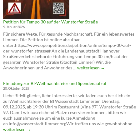
Petition für Tempo 30 auf der Wunstorfer Straße
9. Januar 2026
Für sichere Wege. Für gesunde Nachbarschaft. Für ein lebenswertes
Limmer. Die Petition ist online abrufbar
unter:https://www.openpetition.de/petition/online/tempo-30-auf-
der-wunstorfer-strasse# An die Landeshauptstadt Hannover –
Straßenverkehrsbehörde Einführung von Tempo 30 km/h auf der
gesamten Wunstorfer Straße (Stadtteil Limmer) Wir, die
Petition
Anwohnerinnen und Anwohner des …
weiterlesen
→
für
Tempo
Einladung zur BI-Weihnachtsfeier und Spendenaufruf
30
20. Oktober 2025
auf
Liebe BI-Mitglieder, liebe Interessierte, wir laden euch herzlich ein
der
zurWeihnachtsfeier der BI Wasserstadt Limmeram Dienstag,
Wunstorfer
09.12.2025, ab 19:30 Uhrim Restaurant „Vina 97“, Wunstorfer Straße
Straße
97. Damit wir ausreichend Plätze reservieren können, bitten wir
euch ausnahmsweise um eine kurze Anmeldung
an info@wasserstadt-limmer.orgWir treffen uns wie gewohnt ohne …
Einladung
weiterlesen
→
zur