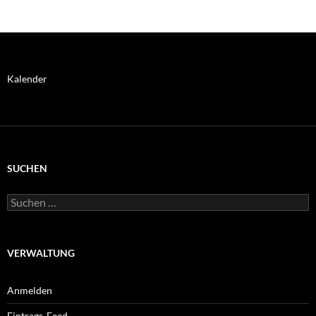
BI-
Weihnachtsfeier
und
Spendenaufruf
Kalender
SUCHEN
Suchen
nach:
VERWALTUNG
Anmelden
Eintrags-Feed