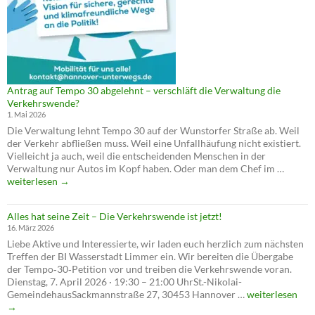
Antrag auf Tempo 30 abgelehnt – verschläft die Verwaltung die
Verkehrswende?
1. Mai 2026
Die Verwaltung lehnt Tempo 30 auf der Wunstorfer Straße ab. Weil
der Verkehr abfließen muss. Weil eine Unfallhäufung nicht existiert.
Vielleicht ja auch, weil die entscheidenden Menschen in der
Antrag
Verwaltung nur Autos im Kopf haben. Oder man dem Chef im …
auf
weiterlesen
→
Tempo
30
Alles hat seine Zeit – Die Verkehrswende ist jetzt!
abgele
16. März 2026
–
Liebe Aktive und Interessierte, wir laden euch herzlich zum nächsten
verschl
Treffen der BI Wasserstadt Limmer ein. Wir bereiten die Übergabe
die
der Tempo‑30‑Petition vor und treiben die Verkehrswende voran.
Verwal
Dienstag, 7. April 2026 · 19:30 – 21:00 UhrSt.-Nikolai-
die
Alles
GemeindehausSackmannstraße 27, 30453 Hannover …
weiterlesen
Verkeh
hat
→