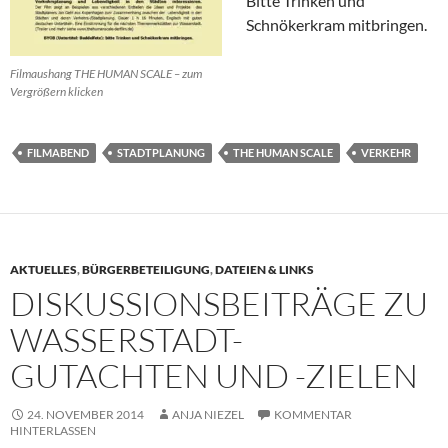
Bitte Trinken und
Schnökerkram mitbringen.
Filmaushang THE HUMAN SCALE – zum
Vergrößern klicken
FILMABEND
STADTPLANUNG
THE HUMAN SCALE
VERKEHR
AKTUELLES
,
BÜRGERBETEILIGUNG
,
DATEIEN & LINKS
DISKUSSIONSBEITRÄGE ZU
WASSERSTADT-
GUTACHTEN UND -ZIELEN
24. NOVEMBER 2014
ANJA NIEZEL
KOMMENTAR
HINTERLASSEN