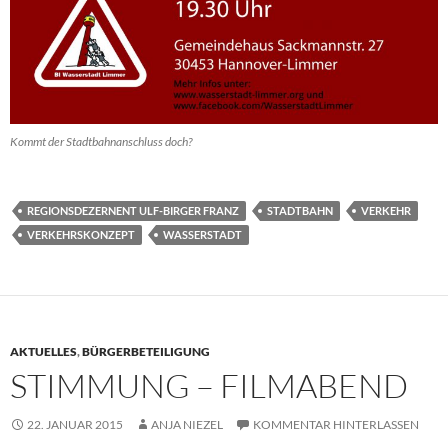
Kommt der Stadtbahnanschluss doch?
REGIONSDEZERNENT ULF-BIRGER FRANZ
STADTBAHN
VERKEHR
VERKEHRSKONZEPT
WASSERSTADT
AKTUELLES
,
BÜRGERBETEILIGUNG
STIMMUNG – FILMABEND
22. JANUAR 2015
ANJA NIEZEL
KOMMENTAR HINTERLASSEN