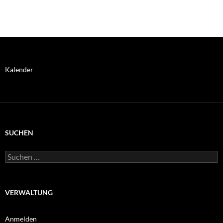
zur
BI-
Weihnachtsfeier
und
Spendenaufruf
Kalender
SUCHEN
Suchen
nach:
VERWALTUNG
Anmelden