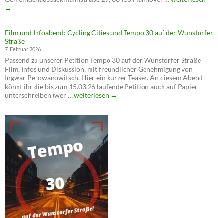
hat
→
seine
Zeit
Film und Infoabend: Cycling Cities und Tempo 30 auf der Wunstorfer
–
Straße
Die
7. Februar 2026
Verkehrswende
Passend zu unserer Petition Tempo 30 auf der Wunstorfer Straße
ist
Film, Infos und Diskussion, mit freundlicher Genehmigung von
jetzt!
Ingwar Perowanowitsch. Hier ein kurzer Teaser. An diesem Abend
könnt ihr die bis zum 15.03.26 laufende Petition auch auf Papier
Film
unterschreiben (wer …
weiterlesen
→
und
Infoabend:
Cycling
Cities
und
Tempo
30
auf
der
Wunstorfer
Straße