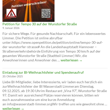
Petition für Tempo 30 auf der Wunstorfer Straße
9. Januar 2026
Für sichere Wege. Für gesunde Nachbarschaft. Für ein lebenswertes
Limmer. Die Petition ist online abrufbar
unter:https://www.openpetition.de/petition/online/tempo-30-auf-
der-wunstorfer-strasse# An die Landeshauptstadt Hannover –
Straßenverkehrsbehörde Einführung von Tempo 30 km/h auf der
gesamten Wunstorfer Straße (Stadtteil Limmer) Wir, die
Petition
Anwohnerinnen und Anwohner des …
weiterlesen
→
für
Tempo
Einladung zur BI-Weihnachtsfeier und Spendenaufruf
30
20. Oktober 2025
auf
Liebe BI-Mitglieder, liebe Interessierte, wir laden euch herzlich ein
der
zurWeihnachtsfeier der BI Wasserstadt Limmeram Dienstag,
Wunstorfer
09.12.2025, ab 19:30 Uhrim Restaurant „Vina 97“, Wunstorfer Straße
Straße
97. Damit wir ausreichend Plätze reservieren können, bitten wir
euch ausnahmsweise um eine kurze Anmeldung
an info@wasserstadt-limmer.orgWir treffen uns wie gewohnt ohne …
Einladung
weiterlesen
→