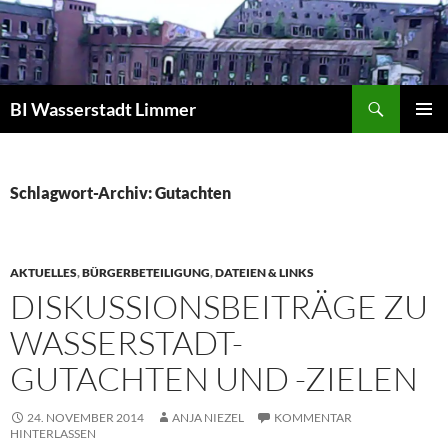
Zum
Inhalt
springen
Suchen
BI Wasserstadt Limmer
PRIMÄR
MENÜ
Schlagwort-Archiv: Gutachten
AKTUELLES
,
BÜRGERBETEILIGUNG
,
DATEIEN & LINKS
DISKUSSIONSBEITRÄGE ZU
WASSERSTADT-
GUTACHTEN UND -ZIELEN
24. NOVEMBER 2014
ANJA NIEZEL
KOMMENTAR
HINTERLASSEN