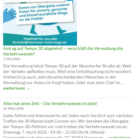
Antrag auf Tempo 30 abgelehnt – verschläft die Verwaltung die
Verkehrswende?
1. Mai 2026
Die Verwaltung lehnt Tempo 30 auf der Wunstorfer Straße ab. Weil
der Verkehr abfließen muss. Weil eine Unfallhäufung nicht existiert.
Vielleicht ja auch, weil die entscheidenden Menschen in der
Antrag
Verwaltung nur Autos im Kopf haben. Oder man dem Chef im …
auf
weiterlesen
→
Tempo
30
Alles hat seine Zeit – Die Verkehrswende ist jetzt!
abgele
16. März 2026
–
Liebe Aktive und Interessierte, wir laden euch herzlich zum nächsten
verschl
Treffen der BI Wasserstadt Limmer ein. Wir bereiten die Übergabe
die
der Tempo‑30‑Petition vor und treiben die Verkehrswende voran.
Verwal
Dienstag, 7. April 2026 · 19:30 – 21:00 UhrSt.-Nikolai-
die
Alles
GemeindehausSackmannstraße 27, 30453 Hannover …
weiterlesen
Verkeh