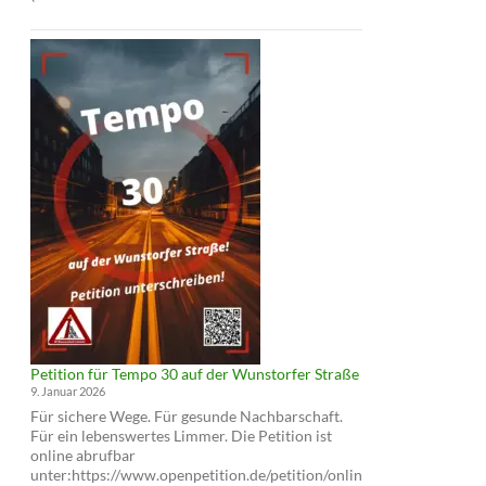
und
Infoabend:
Cycling
Cities
und
Tempo
30
auf
der
Wunstorfer
Straße
Petition für Tempo 30 auf der Wunstorfer Straße
9. Januar 2026
Für sichere Wege. Für gesunde Nachbarschaft.
Für ein lebenswertes Limmer. Die Petition ist
online abrufbar
unter:https://www.openpetition.de/petition/onlin