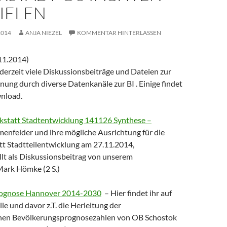
IELEN
2014
ANJA NIEZEL
KOMMENTAR HINTERLASSEN
.11.2014)
derzeit viele Diskussionsbeiträge und Dateien zur
ung durch diverse Datenkanäle zur BI . Einige findet
wnload.
tatt Stadtentwicklung 141126 Synthese –
enfelder und ihre mögliche Ausrichtung für die
 Stadtteilentwicklung am 27.11.2014,
t als Diskussionsbeitrag von unserem
ark Hömke (2 S.)
ognose Hannover 2014-2030
– Hier findet ihr auf
lle und davor z.T. die Herleitung der
chen Bevölkerungsprognosezahlen von OB Schostok