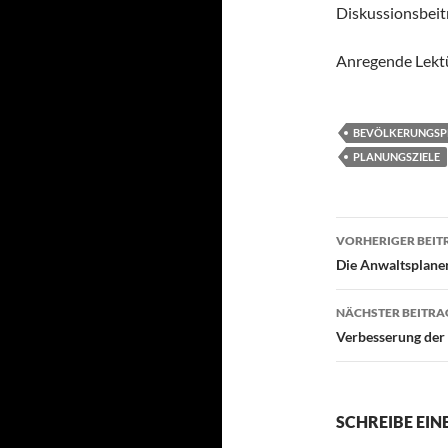
Diskussionsbeitr
Anregende Lekt
BEVÖLKERUNGS
PLANUNGSZIELE
Beitragsn
VORHERIGER BEIT
Die Anwaltsplaner 
NÄCHSTER BEITRA
Verbesserung der 
SCHREIBE EI