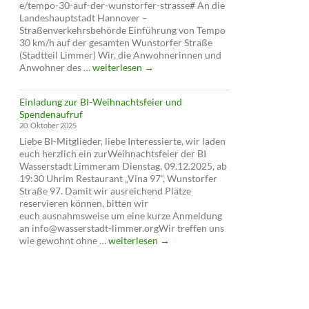
e/tempo-30-auf-der-wunstorfer-strasse# An die
Landeshauptstadt Hannover –
Straßenverkehrsbehörde Einführung von Tempo
30 km/h auf der gesamten Wunstorfer Straße
(Stadtteil Limmer) Wir, die Anwohnerinnen und
Petition
Anwohner des …
weiterlesen
→
für
Tempo
Einladung zur BI-Weihnachtsfeier und
30
Spendenaufruf
auf
20. Oktober 2025
der
Liebe BI-Mitglieder, liebe Interessierte, wir laden
Wunstorfer
euch herzlich ein zurWeihnachtsfeier der BI
Straße
Wasserstadt Limmeram Dienstag, 09.12.2025, ab
19:30 Uhrim Restaurant „Vina 97“, Wunstorfer
Straße 97. Damit wir ausreichend Plätze
reservieren können, bitten wir
euch ausnahmsweise um eine kurze Anmeldung
an info@wasserstadt-limmer.orgWir treffen uns
Einladung
wie gewohnt ohne …
weiterlesen
→
zur
BI-
Weihnachtsfeier
und
Spendenaufruf