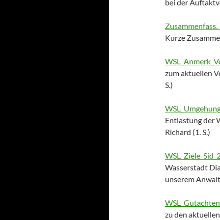
bei der Auftaktv
Zusammenfass._
Kurze Zusammenf
WSL_Anmerk_Ver
zum aktuellen V
S.)
WSL_Umgehung_
Entlastung der 
Richard (1. S.)
WSL_Ziele_Sid_
Wasserstadt Dia
unserem Anwaltsp
WSL_Gutachten_
zu den aktuelle