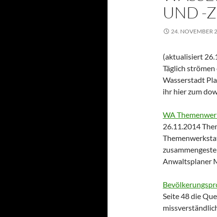
UND -Z
24. NOVEMBER 
(aktualisiert 26
Täglich strömen 
Wasserstadt Plan
ihr hier zum do
WA Themenwerks
26.11.2014 Them
Themenwerkstatt
zusammengestell
Anwaltsplaner M
Bevölkerungspr
Seite 48 die Que
missverständli