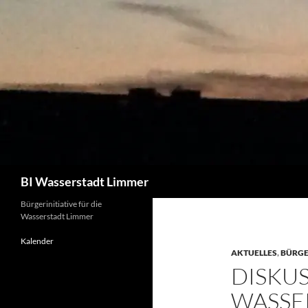
Zum
Inhalt
springen
Suchen
BI Wasserstadt Limmer
Bürgerinitiative für die
Wasserstadt Limmer
Kalender
AKTUELLES
,
BÜRGE
DISKU
WASSE