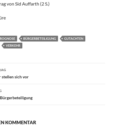
ag von Sid Auffarth (2 S.)
üre
PROGNOSE
BÜRGERBETEILIGUNG
GUTACHTEN
VERKEHR
avigation
RAG
stellen sich vor
G
Bürgerbeteiligung
NEN KOMMENTAR