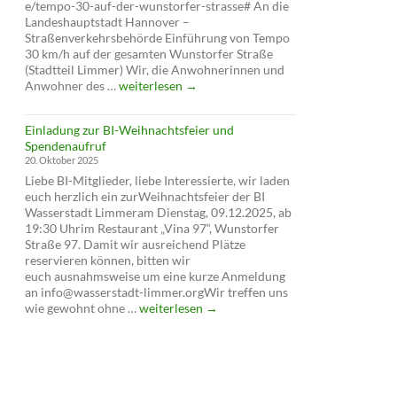
e/tempo-30-auf-der-wunstorfer-strasse# An die
Landeshauptstadt Hannover –
Straßenverkehrsbehörde Einführung von Tempo
30 km/h auf der gesamten Wunstorfer Straße
(Stadtteil Limmer) Wir, die Anwohnerinnen und
Petition
Anwohner des …
weiterlesen
→
für
Tempo
Einladung zur BI-Weihnachtsfeier und
30
Spendenaufruf
auf
20. Oktober 2025
der
Liebe BI-Mitglieder, liebe Interessierte, wir laden
Wunstorfer
euch herzlich ein zurWeihnachtsfeier der BI
Straße
Wasserstadt Limmeram Dienstag, 09.12.2025, ab
19:30 Uhrim Restaurant „Vina 97“, Wunstorfer
Straße 97. Damit wir ausreichend Plätze
reservieren können, bitten wir
euch ausnahmsweise um eine kurze Anmeldung
an info@wasserstadt-limmer.orgWir treffen uns
Einladung
wie gewohnt ohne …
weiterlesen
→
zur
BI-
Weihnachtsfeier
und
Spendenaufruf