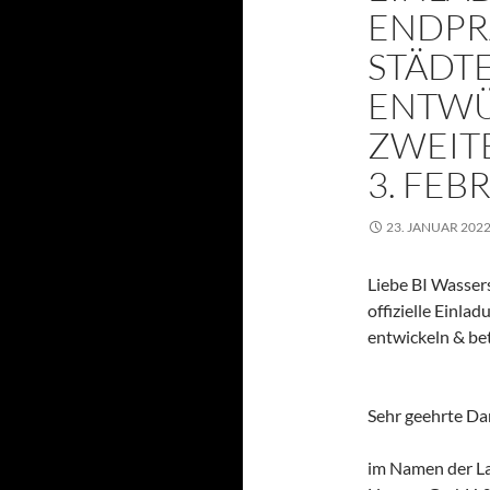
ENDPR
STÄDT
ENTWÜ
ZWEIT
3. FEB
23. JANUAR 202
Liebe BI Wassers
offizielle Einl
entwickeln & bet
Sehr geehrte D
im Namen der L