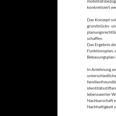
mobilitätsbezo
konkretisiert w
Das Konzept sol
grundstücks- un
planungsrechtli
schaffen.
Das Ergebnis des
Funktionsplan, 
Bebauungsplan i
In Anlehnung an
unterschiedliche
familienfreundl
identitätsstifte
lebenswerter Wo
Nachbarschaft en
Nachhaltigkeit u