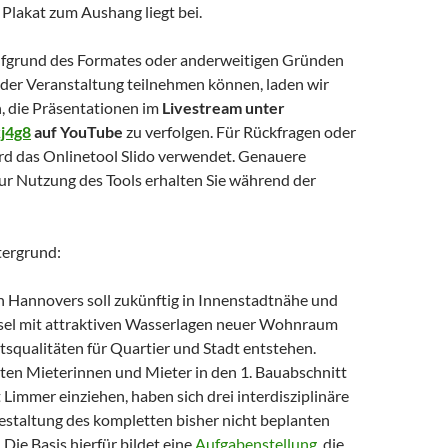
n Plakat zum Aushang liegt bei.
ufgrund des Formates oder anderweitigen Gründen
 der Veranstaltung teilnehmen können, laden wir
n, die Präsentationen im
Livestream unter
kj4g8
auf YouTube
zu verfolgen. Für Rückfragen oder
 das Onlinetool Slido verwendet. Genauere
ur Nutzung des Tools erhalten Sie während der
tergrund:
Hannovers soll zukünftig in Innenstadtnähe und
nsel mit attraktiven Wasserlagen neuer Wohnraum
tsqualitäten für Quartier und Stadt entstehen.
ten Mieterinnen und Mieter in den 1. Bauabschnitt
Limmer einziehen, haben sich drei interdisziplinäre
estaltung des kompletten bisher nicht beplanten
. Die Basis hierfür bildet eine
Aufgabenstellung
, die