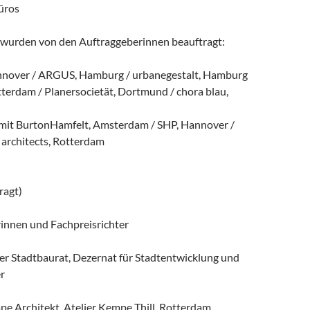
üros
wurden von den Auftraggeberinnen beauftragt:
nover / ARGUS, Hamburg / urbanegestalt, Hamburg
erdam / Planersocietät, Dortmund / chora blau,
mit BurtonHamfelt, Amsterdam / SHP, Hannover /
architects, Rotterdam
ragt)
rinnen und Fachpreisrichter
r Stadtbaurat, Dezernat für Stadtentwicklung und
r
pe Architekt, Atelier Kempe Thill, Rotterdam