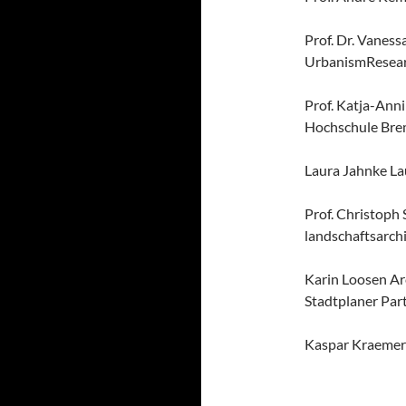
Prof. Dr. Vanes
UrbanismResearc
Prof. Katja-Anni
Hochschule Br
Laura Jahnke La
Prof. Christoph
landschaftsarch
Karin Loosen Ar
Stadtplaner Pa
Kaspar Kraemer