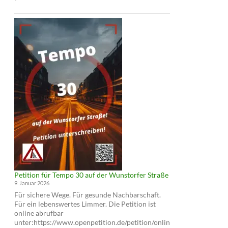
und
Infoabend:
Cycling
Cities
und
Tempo
30
auf
der
Wunstorfer
Straße
Petition für Tempo 30 auf der Wunstorfer Straße
9. Januar 2026
Für sichere Wege. Für gesunde Nachbarschaft.
Für ein lebenswertes Limmer. Die Petition ist
online abrufbar
unter:https://www.openpetition.de/petition/onlin