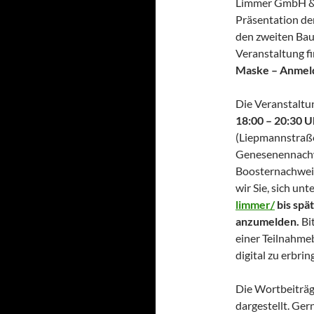
Limmer GmbH & Co
Präsentation de
den zweiten Bau
Veranstaltung fi
Maske – Anmeld
Die Veranstaltu
18:00 – 20:30 U
(Liepmannstraße
Genesenennachwe
Boosternachweis
wir Sie, sich unt
limmer/
bis spä
anzumelden.
Bit
einer Teilnahme
digital zu erbrin
Die Wortbeiträg
dargestellt. Ger