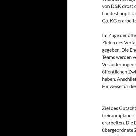
von D&K drost 
Landeshauptsta
Co. KG erarbeit
Im Zuge der öffe
Zielen des Verf
gegeben. Die En
Teams werden vo
Veränderungen e
öffentlichen Zw
haben. Anschließ
Hinweise für die
Ziel des Gutacht
freiraumplaneri
erarbeiten. Die 
übergeordnete Z