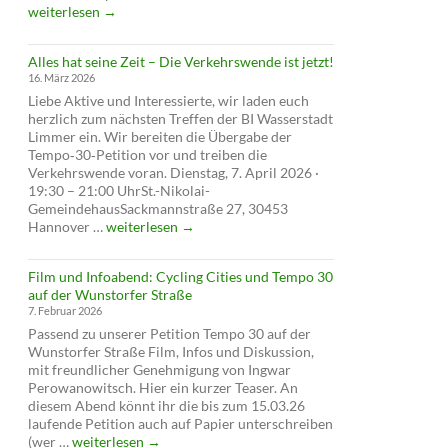
auf
weiterlesen
→
Tempo
30
Alles hat seine Zeit – Die Verkehrswende ist jetzt!
abgelehnt
16. März 2026
–
Liebe Aktive und Interessierte, wir laden euch
verschläft
herzlich zum nächsten Treffen der BI Wasserstadt
die
Limmer ein. Wir bereiten die Übergabe der
Verwaltung
Tempo‑30‑Petition vor und treiben die
die
Verkehrswende voran. Dienstag, 7. April 2026 ·
Verkehrswende?
19:30 – 21:00 UhrSt.-Nikolai-
GemeindehausSackmannstraße 27, 30453
Alles
Hannover …
weiterlesen
→
hat
seine
Film und Infoabend: Cycling Cities und Tempo 30
Zeit
auf der Wunstorfer Straße
–
7. Februar 2026
Die
Passend zu unserer Petition Tempo 30 auf der
Verkehrswende
Wunstorfer Straße Film, Infos und Diskussion,
ist
mit freundlicher Genehmigung von Ingwar
jetzt!
Perowanowitsch. Hier ein kurzer Teaser. An
diesem Abend könnt ihr die bis zum 15.03.26
laufende Petition auch auf Papier unterschreiben
Film
(wer …
weiterlesen
→