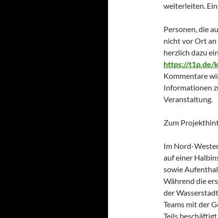
weiterleiten. Ei
Personen, die a
nicht vor Ort an
herzlich dazu ei
https://t1p.de/
Kommentare wird
Informationen z
Veranstaltung.
Zum Projekthin
Im Nord-Westen 
auf einer Halbi
sowie Aufenthal
Während die ers
der Wasserstadt 
Teams mit der G
Teils beschäftigt