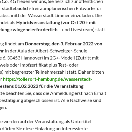
. KG freuen wir uns, Sie herzlich zur öffentlichen
r städtebaulich-freiraumplanerischen Entwürfe für
abschnitt der Wasserstadt Limmer einzuladen. Die
ndet als
Hybridveranstaltung
(
vor Ort 2G+ mit
ung zwingend erforderlich
– und Livestream) statt.
ng findet am
Donnerstag, den 3. Februar 2022 von
hr
in der Aula der Albert-Schweitzer-Schule
 6, 30453 Hannover) im 2G+-Modell (Zutritt mit
is oder Impfzertifikat plus Test- oder
) mit begrenzter Teilnehmerzahl statt. Daher bitten
er
https://tollerort-hamburg.de/wasserstadt-
testens 01.02.2022 für die Veranstaltung
te beachten Sie, dass die Anmeldung erst nach Erhalt
bestätigung abgeschlossen ist. Alle Nachweise sind
gen.
e werden auf der Veranstaltung als Untertitel
n dürfen Sie diese Einladung an Interessierte