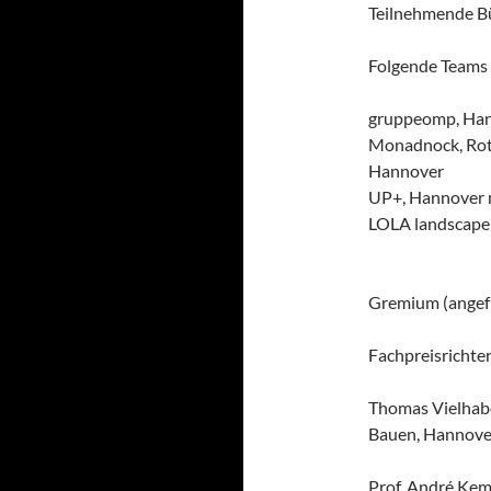
Teilnehmende B
Folgende Teams 
gruppeomp, Han
Monadnock, Rott
Hannover
UP+, Hannover 
LOLA landscape 
Gremium (angef
Fachpreisrichte
Thomas Vielhabe
Bauen, Hannove
Prof. André Kem