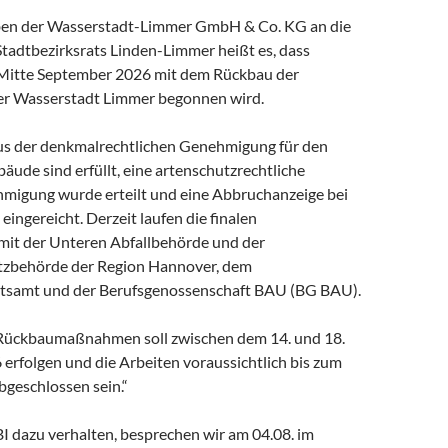
iben der Wasserstadt-Limmer GmbH & Co. KG an die
Stadtbezirksrats Linden-Limmer heißt es, dass
 Mitte September 2026 mit dem Rückbau der
er Wasserstadt Limmer begonnen wird.
us der denkmalrechtlichen Genehmigung für den
ude sind erfüllt, eine artenschutzrechtliche
igung wurde erteilt und eine Abbruchanzeige bei
ingereicht. Derzeit laufen die finalen
it der Unteren Abfallbehörde und der
tzbehörde der Region Hannover, dem
tsamt und der Berufsgenossenschaft BAU (BG BAU).
 Rückbaumaßnahmen soll zwischen dem 14. und 18.
erfolgen und die Arbeiten voraussichtlich bis zum
bgeschlossen sein.“
BI dazu verhalten, besprechen wir am 04.08. im