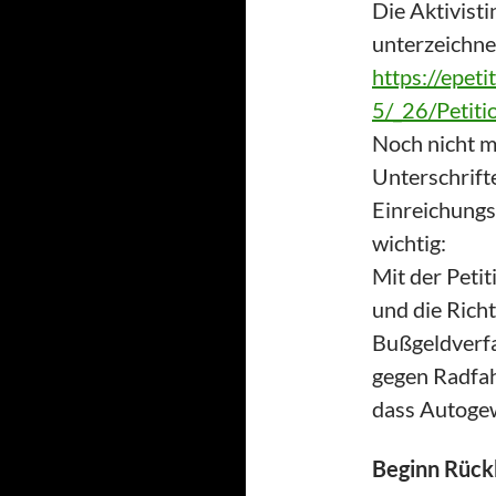
Die Aktivisti
unterzeichne
https://epet
5/_26/Petit
Noch nicht m
Unterschrift
Einreichungsf
wichtig:
Mit der Petit
und die Richt
Bußgeldverfa
gegen Radfah
dass Autogew
Beginn Rück