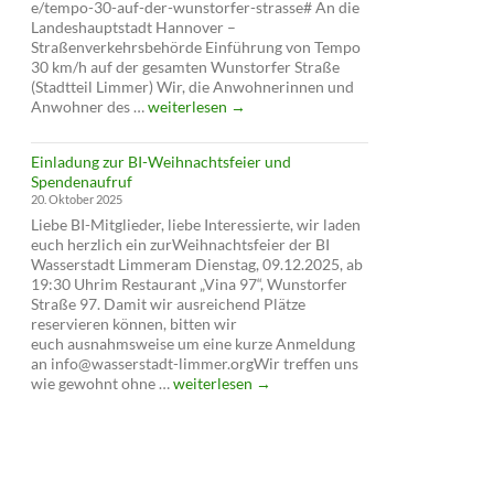
e/tempo-30-auf-der-wunstorfer-strasse# An die
Landeshauptstadt Hannover –
Straßenverkehrsbehörde Einführung von Tempo
30 km/h auf der gesamten Wunstorfer Straße
(Stadtteil Limmer) Wir, die Anwohnerinnen und
Petition
Anwohner des …
weiterlesen
→
für
Tempo
Einladung zur BI-Weihnachtsfeier und
30
Spendenaufruf
auf
20. Oktober 2025
der
Liebe BI-Mitglieder, liebe Interessierte, wir laden
Wunstorfer
euch herzlich ein zurWeihnachtsfeier der BI
Straße
Wasserstadt Limmeram Dienstag, 09.12.2025, ab
19:30 Uhrim Restaurant „Vina 97“, Wunstorfer
Straße 97. Damit wir ausreichend Plätze
reservieren können, bitten wir
euch ausnahmsweise um eine kurze Anmeldung
an info@wasserstadt-limmer.orgWir treffen uns
Einladung
wie gewohnt ohne …
weiterlesen
→
zur
BI-
Weihnachtsfeier
und
Spendenaufruf