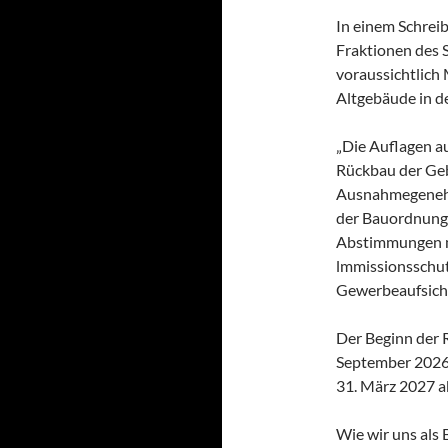
In einem Schre
Fraktionen des 
voraussichtlich
Altgebäude in d
„Die Auflagen a
Rückbau der Gebä
Ausnahmegenehm
der Bauordnung e
Abstimmungen m
lmmissionsschu
Gewerbeaufsich
Der Beginn der
September 2026 
31. März 2027 a
Wie wir uns als 