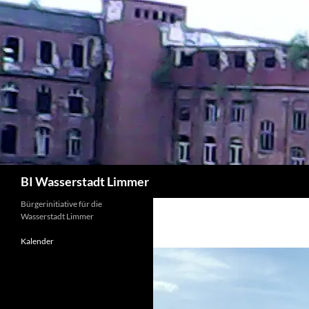
Zum
Inhalt
springen
Suchen
BI Wasserstadt Limmer
Bürgerinitiative für die
Wasserstadt Limmer
Kalender