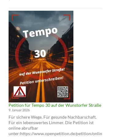
und
Infoabend:
Cycling
Cities
und
Tempo
30
auf
der
Wunstorfer
Straße
Petition für Tempo 30 auf der Wunstorfer Straße
9. Januar 2026
Für sichere Wege. Für gesunde Nachbarschaft.
Für ein lebenswertes Limmer. Die Petition ist
online abrufbar
unter:https://www.openpetition.de/petition/onlin