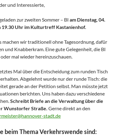
der und Interessierte,
ingeladen zur zweiten Sommer – BI
am Dienstag, 04.
 19.30 Uhr
im Kulturtreff Kastanienhof.
 machen wir traditionell ohne Tagesordnung, dafür
en und Knabberkram. Eine gute Gelegenheit, die BI
oder mal wieder hereinzuschauen.
letztes Mal über die Entscheidung zum runden Tisch
erhalten. Abgelehnt wurde nur der runde Tisch: die
tet gerade an der Petition selbst. Man müsste jetzt
uationen berichten. Uns haben dazu verschiedene
chen.
Schreibt Briefe an die Verwaltung über die
er Wunstorfer Straße.
Gerne direkt an den
rmeister@hannover-stadt.de
de beim Thema Verkehrswende sind: