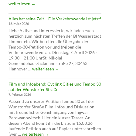
auf
weiterlesen
→
Tempo
30
Alles hat seine Zeit – Die Verkehrswende ist jetzt!
abgelehnt
16. März 2026
–
Liebe Aktive und Interessierte, wir laden euch
verschläft
herzlich zum nächsten Treffen der BI Wasserstadt
die
Limmer ein. Wir bereiten die Übergabe der
Verwaltung
Tempo‑30‑Petition vor und treiben die
die
Verkehrswende voran. Dienstag, 7. April 2026 ·
Verkehrswende?
19:30 – 21:00 UhrSt.-Nikolai-
GemeindehausSackmannstraße 27, 30453
Alles
Hannover …
weiterlesen
→
hat
seine
Film und Infoabend: Cycling Cities und Tempo 30
Zeit
auf der Wunstorfer Straße
–
7. Februar 2026
Die
Passend zu unserer Petition Tempo 30 auf der
Verkehrswende
Wunstorfer Straße Film, Infos und Diskussion,
ist
mit freundlicher Genehmigung von Ingwar
jetzt!
Perowanowitsch. Hier ein kurzer Teaser. An
diesem Abend könnt ihr die bis zum 15.03.26
laufende Petition auch auf Papier unterschreiben
Film
(wer …
weiterlesen
→