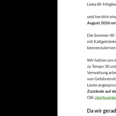
Liebe BI-Mitglie
seid herzlich e
August 2026 um
Die Sommer-BI´s
mit Kaltgetränk
kennenzulernen 
Wir hatten uns 
zu Tempo 30 unt
Verwaltung arbei
von Gefahrensit
Leute angespro
Zustände auf d
OB:
oberbuerge
Da wir gera